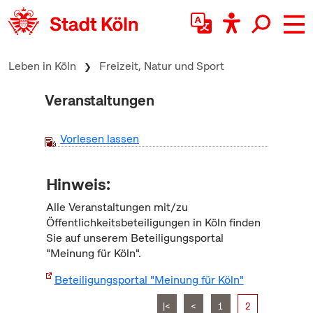
zum Inhalt springen
Leben in Köln
Freizeit, Natur und Sport
Veranstaltungen
Vorlesen lassen
Hinweis:
Alle Veranstaltungen mit/zu
Öffentlichkeitsbeteiligungen in Köln finden
Sie auf unserem Beteiligungsportal
"Meinung für Köln".
Beteiligungsportal "Meinung für Köln"
|<
<
1
2