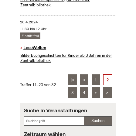
Zentralbibliothek.
20.4.2024
11:30 bis 12 Uhr
Eintritt frei
LeseWelten
Bilderbuchgeschichten für Kinder ab 3 Jahren in der
Zentralbibliothek
|<
<
1
2
Treffer 11–20 von 32
3
4
>
>|
Suche in Veranstaltungen
Suchen
Zeitraum wählen