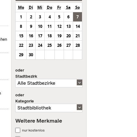
Mo
Di
Mi
Do
Fr
Sa
So
1
2
3
4
5
6
7
8
9
10
11
12
13
14
15
16
17
18
19
20
21
chen
22
23
24
25
26
27
28
29
30
oder
Stadtbezirk
n
oder
Kategorie
Weitere Merkmale
nur kostenlos