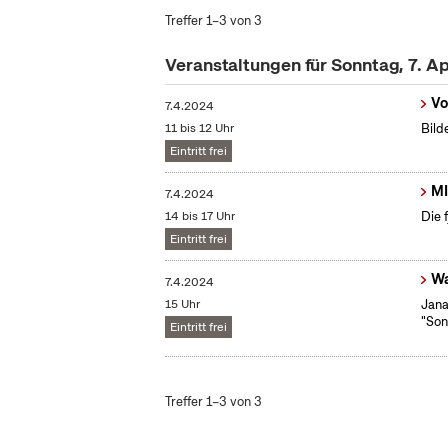
Treffer 1–3 von 3
Veranstaltungen für Sonntag, 7. A
Vo
7.4.2024
11 bis 12 Uhr
Bild
Eintritt frei
MI
7.4.2024
14 bis 17 Uhr
Die 
Eintritt frei
Wa
7.4.2024
15 Uhr
Jana
"Son
Eintritt frei
Treffer 1–3 von 3