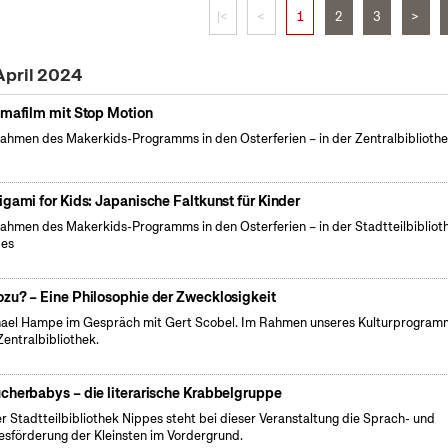
|<
<
1
2
3
>
April 2024
imafilm mit Stop Motion
ahmen des Makerkids-Programms in den Osterferien – in der Zentralbiblioth
igami for Kids: Japanische Faltkunst für Kinder
ahmen des Makerkids-Programms in den Osterferien – in der Stadtteilbibliot
pes
zu? – Eine Philosophie der Zwecklosigkeit
ael Hampe im Gespräch mit Gert Scobel. Im Rahmen unseres Kulturprogramm
Zentralbibliothek.
cherbabys – die literarische Krabbelgruppe
er Stadtteilbibliothek Nippes steht bei dieser Veranstaltung die Sprach- und
esförderung der Kleinsten im Vordergrund.