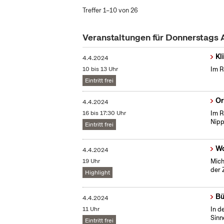
Treffer 1–10 von 26
Veranstaltungen für Donnerstags 
Kl
4.4.2024
10 bis 13 Uhr
Im R
Eintritt frei
Or
4.4.2024
16 bis 17:30 Uhr
Im R
Nip
Eintritt frei
Wo
4.4.2024
19 Uhr
Mich
der 
Highlight
Bü
4.4.2024
11 Uhr
In d
Sinn
Eintritt frei