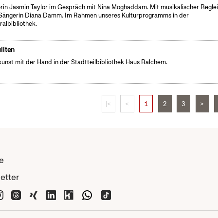
rin Jasmin Taylor im Gespräch mit Nina Moghaddam. Mit musikalischer Begle
Sängerin Diana Damm. Im Rahmen unseres Kulturprogramms in der
ralbibliothek.
ilten
unst mit der Hand in der Stadtteilbibliothek Haus Balchem.
|<
<
1
2
3
>
e
etter