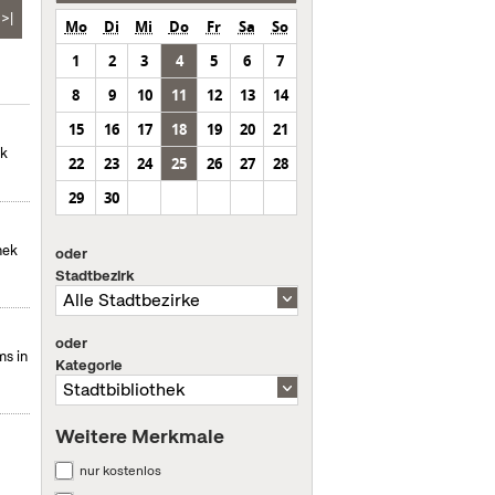
>|
Mo
Di
Mi
Do
Fr
Sa
So
1
2
3
4
5
6
7
8
9
10
11
12
13
14
15
16
17
18
19
20
21
ek
22
23
24
25
26
27
28
29
30
hek
oder
Stadtbezirk
oder
s in
Kategorie
Weitere Merkmale
nur kostenlos