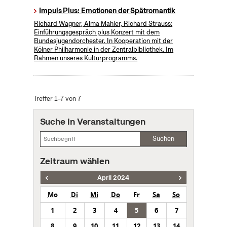
Impuls Plus: Emotionen der Spätromantik
Richard Wagner, Alma Mahler, Richard Strauss:
Einführungsgespräch plus Konzert mit dem
Bundesjugendorchester. In Kooperation mit der
Kölner Philharmonie in der Zentralbibliothek. Im
Rahmen unseres Kulturprogramms.
Treffer 1–7 von 7
Suche in Veranstaltungen
Suchen
Zeitraum wählen
April 2024
Mo
Di
Mi
Do
Fr
Sa
So
1
2
3
4
5
6
7
8
9
10
11
12
13
14