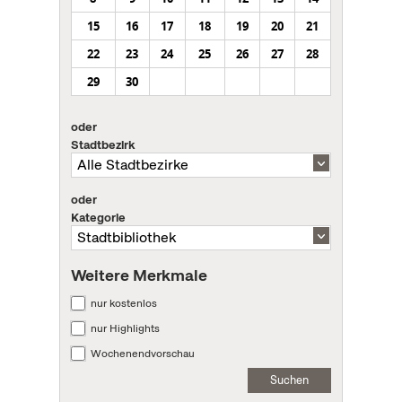
15
16
17
18
19
20
21
22
23
24
25
26
27
28
29
30
oder
Stadtbezirk
oder
Kategorie
Weitere Merkmale
nur kostenlos
nur Highlights
Wochenendvorschau
Suchen