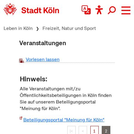
zum Inhalt springen
Leben in Köln
Freizeit, Natur und Sport
Veranstaltungen
Vorlesen lassen
Hinweis:
Alle Veranstaltungen mit/zu
Öffentlichkeitsbeteiligungen in Köln finden
Sie auf unserem Beteiligungsportal
"Meinung für Köln".
Beteiligungsportal "Meinung für Köln"
|<
<
1
2