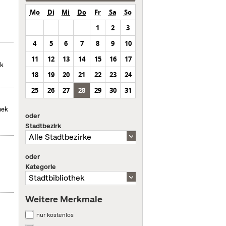
Mo
Di
Mi
Do
Fr
Sa
So
1
2
3
4
5
6
7
8
9
10
11
12
13
14
15
16
17
ek
18
19
20
21
22
23
24
25
26
27
28
29
30
31
hek
oder
Stadtbezirk
oder
Kategorie
Weitere Merkmale
nur kostenlos