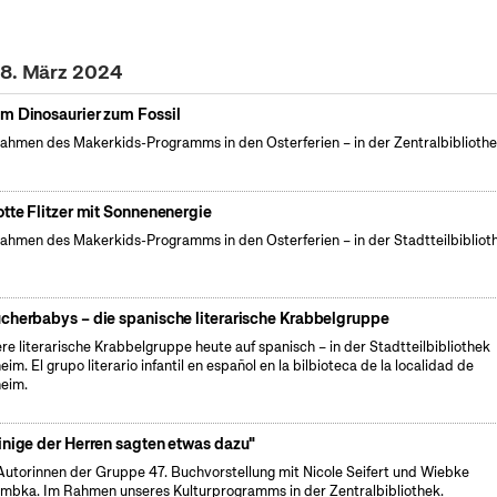
28. März 2024
m Dinosaurier zum Fossil
ahmen des Makerkids-Programms in den Osterferien – in der Zentralbiblioth
otte Flitzer mit Sonnenenergie
ahmen des Makerkids-Programms in den Osterferien – in der Stadtteilbibliot
cherbabys – die spanische literarische Krabbelgruppe
re literarische Krabbelgruppe heute auf spanisch – in der Stadtteilbibliothek
eim. El grupo literario infantil en español en la bilbioteca de la localidad de
eim.
inige der Herren sagten etwas dazu"
Autorinnen der Gruppe 47. Buchvorstellung mit Nicole Seifert und Wiebke
mbka. Im Rahmen unseres Kulturprogramms in der Zentralbibliothek.