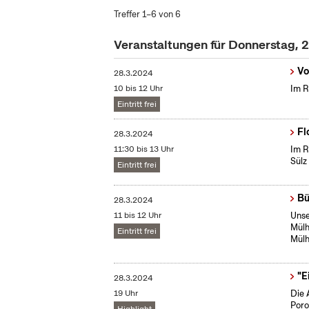
Treffer 1–6 von 6
Veranstaltungen für Donnerstag, 
Vo
28.3.2024
10 bis 12 Uhr
Im R
Eintritt frei
Fl
28.3.2024
11:30 bis 13 Uhr
Im R
Sülz
Eintritt frei
Bü
28.3.2024
11 bis 12 Uhr
Unse
Mülh
Eintritt frei
Mülh
"E
28.3.2024
19 Uhr
Die 
Poro