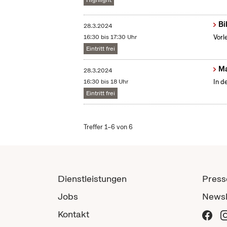
Highlight
Bi
28.3.2024
16:30 bis 17:30 Uhr
Vorl
Eintritt frei
Ma
28.3.2024
16:30 bis 18 Uhr
In d
Eintritt frei
Treffer 1–6 von 6
Dienstleistungen
Press
Jobs
Newsl
Kontakt