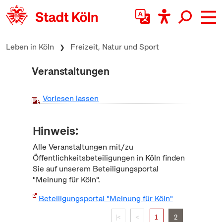
zum Inhalt springen
Leben in Köln
Freizeit, Natur und Sport
Veranstaltungen
Vorlesen lassen
Hinweis:
Alle Veranstaltungen mit/zu
Öffentlichkeitsbeteiligungen in Köln finden
Sie auf unserem Beteiligungsportal
"Meinung für Köln".
Beteiligungsportal "Meinung für Köln"
|<
<
1
2