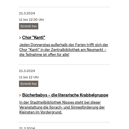
21.3.2024
11 bis 12:30 Uhr
Eintritt frei
Chor "Kanti"
Jeden Donnerstag außerhalb der Ferien trifft sich der
Chor "Kanti" in der Zentralbibliothek am Neumarkt –
die Teilnahme ist offen für alle!
21.3.2024
11 bis 12 Uhr
Eintritt frei
Bücherbabys – die literarische Krabbelgruppe
In der Stadtteilbibliothek Nippes steht bei dieser
Veranstaltung die Sprach- und Sinnesförderung der
Kleinsten im Vordergrund.
21.3.2024