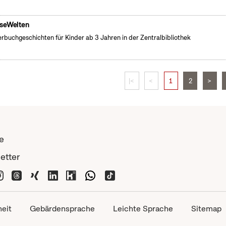
seWelten
erbuchgeschichten für Kinder ab 3 Jahren in der Zentralbibliothek
|<
<
1
2
>
e
etter
heit
Gebärdensprache
Leichte Sprache
Sitemap