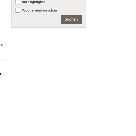
nur Highlights
Wochenendvorschau
Suchen
nd
r