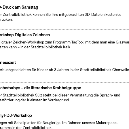
-Druck am Samstag
er Zentralbibliothek können Sie Ihre mitgebrachten 3D-Dateien kostenlos
rucken.
rkshop Digitales Zeichnen
digitaler Zeichen-Workshop zum Programm TagTool, mit dem man eine Glaswa
alten kann – in der Stadtteilbibliothek Kalk
rlesezeit
erbuchgeschichten für Kinder ab 3 Jahren in der Stadtteilbibliothek Chorweile
cherbabys – die literarische Krabbelgruppe
er Stadtteilbibliothek Sülz steht bei dieser Veranstaltung die Sprach- und
esförderung der Kleinsten im Vordergrund.
nyl-DJ-Workshop
egen mit Schallplatten für Neugierige. Im Rahmen unseres Makerspace-
ramms in der Zentralbibliothek.