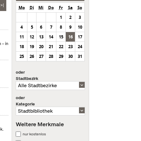
>|
Mo
Di
Mi
Do
Fr
Sa
So
1
2
3
4
5
6
7
8
9
10
11
12
13
14
15
16
17
 – in
18
19
20
21
22
23
24
25
26
27
28
29
30
31
oder
Stadtbezirk
oder
Kategorie
Weitere Merkmale
k.
nur kostenlos