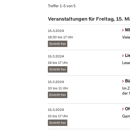
Treffer 1–5 von 5
Veranstaltungen für Freitag, 15. 
MI
15.3.2024
16:30 bis 17 Uhr
Viel
Eintritt frei
Li
15.3.2024
16 bis 17 Uhr
Lese
Eintritt frei
Bü
15.3.2024
10 bis 11 Uhr
Im Z
der 
Eintritt frei
Oh
15.3.2024
15 bis 17 Uhr
Gami
Eintritt frei