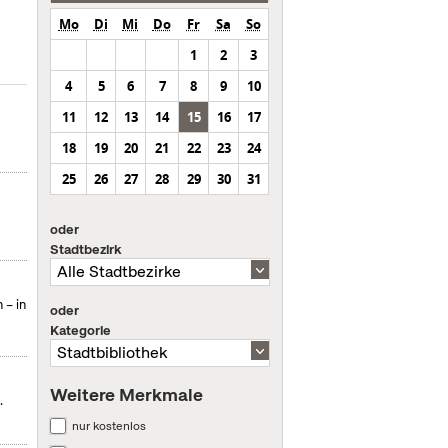
Mo
Di
Mi
Do
Fr
Sa
So
1
2
3
4
5
6
7
8
9
10
11
12
13
14
15
16
17
18
19
20
21
22
23
24
25
26
27
28
29
30
31
m
oder
Stadtbezirk
 – in
oder
Kategorie
Weitere Merkmale
.
nur kostenlos