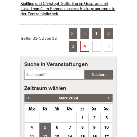
Kießling und Christoph Safferling im Gespräch mit
Luisa Thomé. Im Rahmen unseres Kulturprogramms in
der Zentralbibliothek.
|<
<
1
2
Treffer 31–32 von 32
3
4
>
>|
Suche in Veranstaltungen
Suchen
Zeitraum wählen
März 2024
Mo
Di
Mi
Do
Fr
Sa
So
1
2
3
4
5
6
7
8
9
10
11
12
13
14
15
16
17