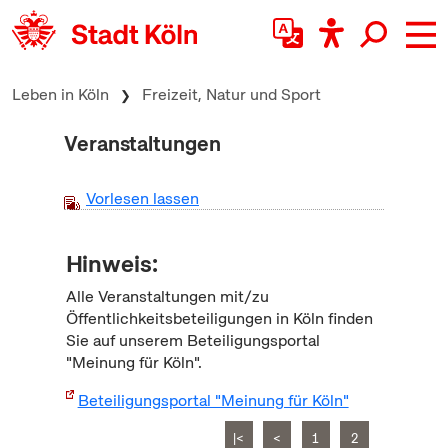
zum Inhalt springen
Leben in Köln
Freizeit, Natur und Sport
Veranstaltungen
Vorlesen lassen
Hinweis:
Alle Veranstaltungen mit/zu
Öffentlichkeitsbeteiligungen in Köln finden
Sie auf unserem Beteiligungsportal
"Meinung für Köln".
Beteiligungsportal "Meinung für Köln"
|<
<
1
2