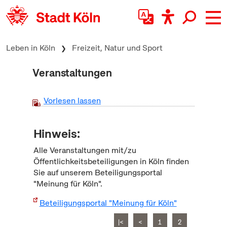
zum Inhalt springen
Leben in Köln
Freizeit, Natur und Sport
Veranstaltungen
Vorlesen lassen
Hinweis:
Alle Veranstaltungen mit/zu
Öffentlichkeitsbeteiligungen in Köln finden
Sie auf unserem Beteiligungsportal
"Meinung für Köln".
Beteiligungsportal "Meinung für Köln"
|<
<
1
2