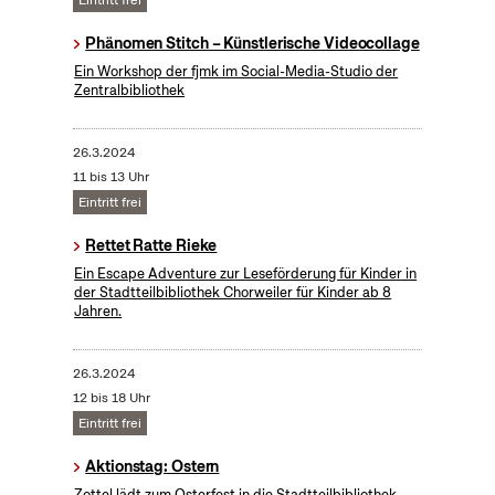
Eintritt frei
Phänomen Stitch – Künstlerische Videocollage
Ein Workshop der fjmk im Social-Media-Studio der
Zentralbibliothek
26.3.2024
11 bis 13 Uhr
Eintritt frei
Rettet Ratte Rieke
Ein Escape Adventure zur Leseförderung für Kinder in
der Stadtteilbibliothek Chorweiler für Kinder ab 8
Jahren.
26.3.2024
12 bis 18 Uhr
Eintritt frei
Aktionstag: Ostern
Zottel lädt zum Osterfest in die Stadtteilbibliothek