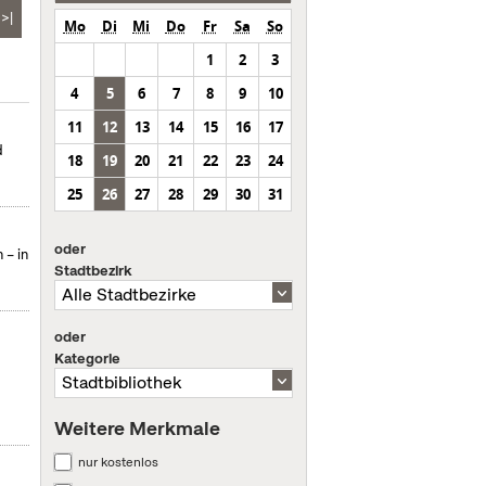
>|
Mo
Di
Mi
Do
Fr
Sa
So
1
2
3
4
5
6
7
8
9
10
11
12
13
14
15
16
17
d
18
19
20
21
22
23
24
25
26
27
28
29
30
31
oder
 – in
Stadtbezirk
oder
Kategorie
Weitere Merkmale
nur kostenlos