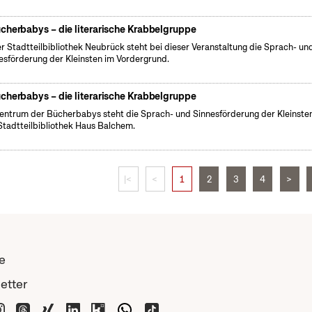
cherbabys – die literarische Krabbelgruppe
er Stadtteilbibliothek Neubrück steht bei dieser Veranstaltung die Sprach- un
esförderung der Kleinsten im Vordergrund.
cherbabys – die literarische Krabbelgruppe
entrum der Bücherbabys steht die Sprach- und Sinnesförderung der Kleinsten
Stadtteilbibliothek Haus Balchem.
|<
<
1
2
3
4
>
e
etter