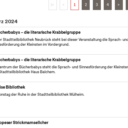
|<
<
1
2
3
4
>
ärz 2024
cherbabys – die literarische Krabbelgruppe
er Stadtteilbibliothek Neubrück steht bei dieser Veranstaltung die Sprach- un
esförderung der Kleinsten im Vordergrund.
cherbabys – die literarische Krabbelgruppe
entrum der Bücherbabys steht die Sprach- und Sinnesförderung der Kleinsten
Stadtteilbibliothek Haus Balchem.
ise Bibliothek
onstag der Ruhe in der Stadtteilbibliothek Mülheim.
ppeser Strickmamsellcher