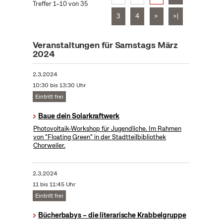
Treffer 1–10 von 35
3
4
>
>|
Veranstaltungen für Samstags März
2024
2.3.2024
10:30 bis 13:30 Uhr
Eintritt frei
Baue dein Solarkraftwerk
​Photovoltaik-Workshop für Jugendliche. Im Rahmen
von "Floating Green" in der Stadtteilbibliothek
Chorweiler.
2.3.2024
11 bis 11:45 Uhr
Eintritt frei
Bücherbabys – die literarische Krabbelgruppe