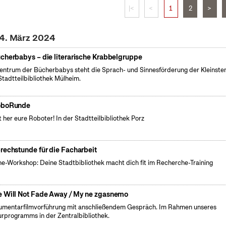
|<
<
1
2
>
14. März 2024
cherbabys – die literarische Krabbelgruppe
entrum der Bücherbabys steht die Sprach- und Sinnesförderung der Kleinsten
Stadtteilbibliothek Mülheim.
oboRunde
t her eure Roboter! In der Stadtteilbibliothek Porz
rechstunde für die Facharbeit
ne-Workshop: Deine Stadtbibliothek macht dich fit im Recherche-Training
 Will Not Fade Away / My ne zgasnemo
mentarfilmvorführung mit anschließendem Gespräch. Im Rahmen unseres
urprogramms in der Zentralbibliothek.