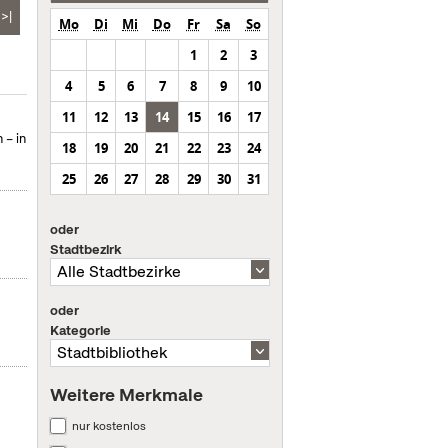
>|
Mo
Di
Mi
Do
Fr
Sa
So
1
2
3
4
5
6
7
8
9
10
11
12
13
14
15
16
17
 – in
18
19
20
21
22
23
24
25
26
27
28
29
30
31
oder
Stadtbezirk
oder
Kategorie
Weitere Merkmale
nur kostenlos