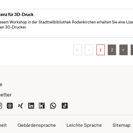
zenz für 3D-Druck
iesem Workshop in der Stadtteilbibliothek Rodenkirchen erhalten Sie eine Liz
den 3D-Drucker.
|<
<
1
2
>
e
etter
heit
Gebärdensprache
Leichte Sprache
Sitemap