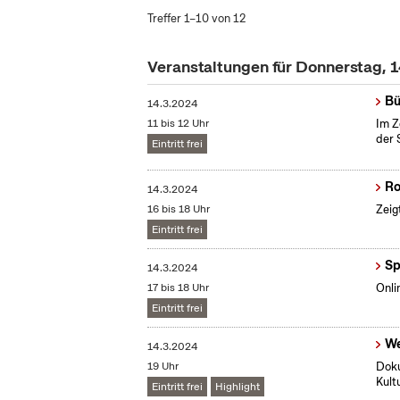
Treffer 1–10 von 12
Veranstaltungen für Donnerstag, 
Bü
14.3.2024
11 bis 12 Uhr
Im Z
der 
Eintritt frei
R
14.3.2024
16 bis 18 Uhr
Zeig
Eintritt frei
Sp
14.3.2024
17 bis 18 Uhr
Onli
Eintritt frei
We
14.3.2024
19 Uhr
Doku
Kult
Eintritt frei
Highlight