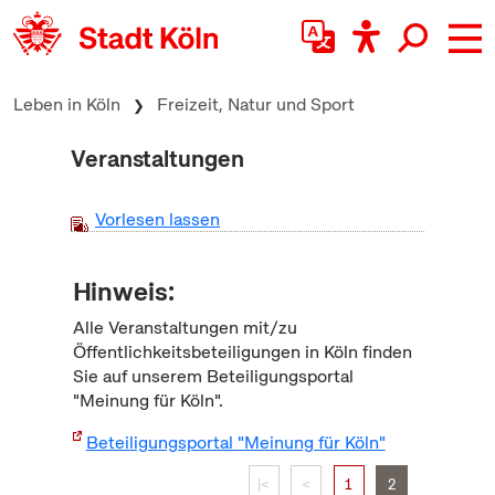
zum Inhalt springen
Leben in Köln
Freizeit, Natur und Sport
Veranstaltungen
Vorlesen lassen
Hinweis:
Alle Veranstaltungen mit/zu
Öffentlichkeitsbeteiligungen in Köln finden
Sie auf unserem Beteiligungsportal
"Meinung für Köln".
Beteiligungsportal "Meinung für Köln"
|<
<
1
2