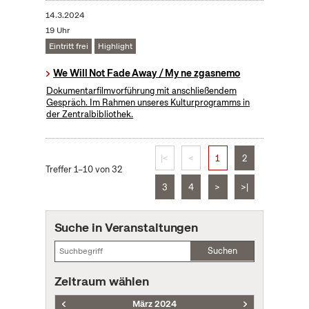
14.3.2024
19 Uhr
Eintritt frei
Highlight
We Will Not Fade Away / My ne zgasnemo
Dokumentarfilmvorführung mit anschließendem
Gespräch. Im Rahmen unseres Kulturprogramms in
der Zentralbibliothek.
|<
<
1
2
Treffer 1–10 von 32
3
4
>
>|
Suche in Veranstaltungen
Suchen
Zeitraum wählen
März 2024