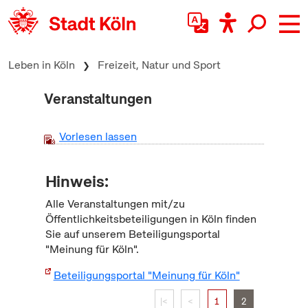
zum Inhalt springen
Leben in Köln
Freizeit, Natur und Sport
Veranstaltungen
Vorlesen lassen
Hinweis:
Alle Veranstaltungen mit/zu
Öffentlichkeitsbeteiligungen in Köln finden
Sie auf unserem Beteiligungsportal
"Meinung für Köln".
Beteiligungsportal "Meinung für Köln"
|<
<
1
2