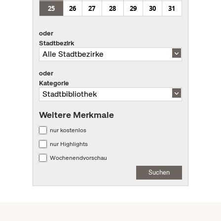
25
26
27
28
29
30
31
oder
Stadtbezirk
oder
Kategorie
Weitere Merkmale
nur kostenlos
nur Highlights
Wochenendvorschau
Suchen