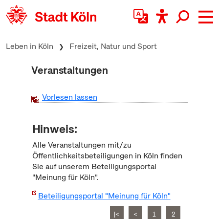
zum Inhalt springen
Leben in Köln
Freizeit, Natur und Sport
Veranstaltungen
Vorlesen lassen
Hinweis:
Alle Veranstaltungen mit/zu
Öffentlichkeitsbeteiligungen in Köln finden
Sie auf unserem Beteiligungsportal
"Meinung für Köln".
Beteiligungsportal "Meinung für Köln"
|<
<
1
2