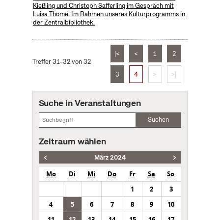
Kießling und Christoph Safferling im Gespräch mit
Luisa Thomé. Im Rahmen unseres Kulturprogramms in
der Zentralbibliothek.
|<
<
1
2
Treffer 31–32 von 32
3
4
>
>|
Suche in Veranstaltungen
Suchen
Zeitraum wählen
März 2024
Mo
Di
Mi
Do
Fr
Sa
So
1
2
3
4
5
6
7
8
9
10
11
12
13
14
15
16
17