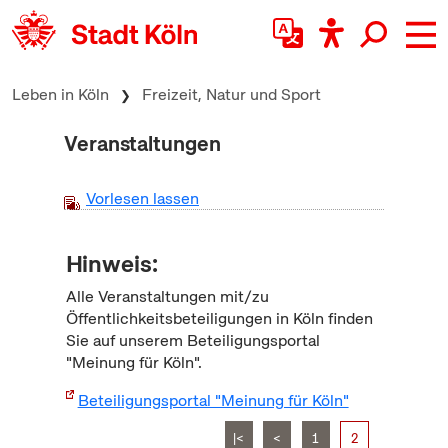
zum Inhalt springen
Leben in Köln
Freizeit, Natur und Sport
Veranstaltungen
Vorlesen lassen
Hinweis:
Alle Veranstaltungen mit/zu
Öffentlichkeitsbeteiligungen in Köln finden
Sie auf unserem Beteiligungsportal
"Meinung für Köln".
Beteiligungsportal "Meinung für Köln"
|<
<
1
2