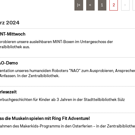
|<
<
1
2
>
ärz 2024
NT-Mittwoch
probieren unsere ausleihbaren MINT-Boxen im Untergeschoss der
ralbibliothek aus.
AO-Demo
entation unseres humanoiden Roboters "NAO" zum Ausprobieren, Anspreche
Anfassen. In der Zentralbibliothek.
rlesezeit
erbuchgeschichten für Kinder ab 3 Jahren in der Stadtteilbibliothek Sülz
ss die Muskeln spielen mit Ring Fit Adventure!
ahmen des Makerkids-Programms in den Osterferien – in der Zentralbiblioth