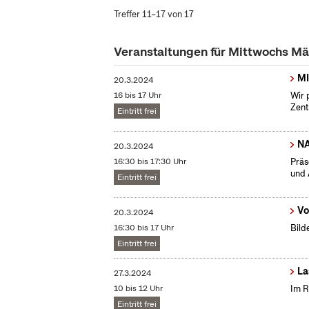
Treffer 11–17 von 17
Veranstaltungen für Mittwochs M
MI
20.3.2024
16 bis 17 Uhr
Wir 
Zent
Eintritt frei
N
20.3.2024
16:30 bis 17:30 Uhr
Präs
und 
Eintritt frei
Vo
20.3.2024
16:30 bis 17 Uhr
Bild
Eintritt frei
La
27.3.2024
10 bis 12 Uhr
Im R
Eintritt frei