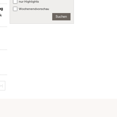
nur Highlights
ng
Wochenendvorschau
ek
Suchen
>|