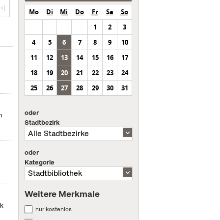
>|
Mo
Di
Mi
Do
Fr
Sa
So
1
2
3
4
5
6
7
8
9
10
11
12
13
14
15
16
17
18
19
20
21
22
23
24
25
26
27
28
29
30
31
oder
n
Stadtbezirk
oder
Kategorie
Weitere Merkmale
ek
nur kostenlos