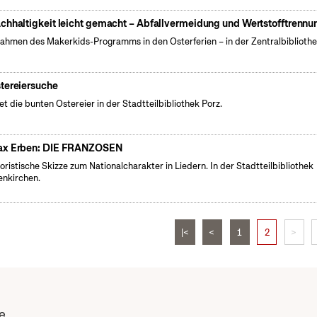
chhaltigkeit leicht gemacht – Abfallvermeidung und Wertstofftrennu
ahmen des Makerkids-Programms in den Osterferien – in der Zentralbiblioth
tereiersuche
et die bunten Ostereier in der Stadtteilbibliothek Porz.
x Erben: DIE FRANZOSEN
ristische Skizze zum Nationalcharakter in Liedern. In der Stadtteilbibliothek
nkirchen.
|<
<
1
2
>
e