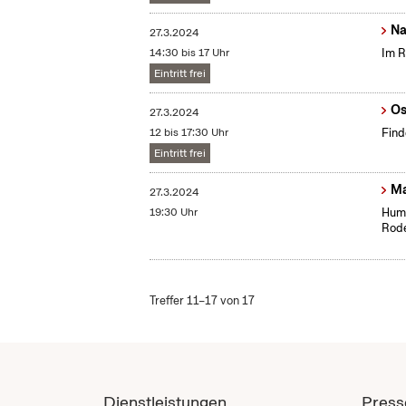
Na
27.3.2024
14:30 bis 17 Uhr
Im R
Eintritt frei
Os
27.3.2024
12 bis 17:30 Uhr
Find
Eintritt frei
Ma
27.3.2024
19:30 Uhr
Humo
Rode
Treffer 11–17 von 17
Dienstleistungen
Press