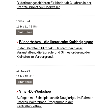
Bilderbuchgeschichten für Kinder ab 3 Jahren in der
Stadtteilbibliothek Chorweiler
16.3.2024
11 bis 11:45 Uhr
Eintritt frei
Bücherbabys – die literarische Krabbelgruppe
In der Stadtteilbibliothek Sülz steht bei dieser
Veranstaltung die Sprach- und Sinnesförderung der
Kleinsten im Vordergrund.
16.3.2024
11 bis 13 Uhr
Eintritt frei
Vinyl-DJ-Workshop
Auflegen mit Schallplatten für Neugierige. Im Rahmen
unseres Makerspace-Programms in der
Zentralbibliothek.