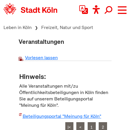
zum Inhalt springen
Leben in Köln
Freizeit, Natur und Sport
Veranstaltungen
Vorlesen lassen
Hinweis:
Alle Veranstaltungen mit/zu
Öffentlichkeitsbeteiligungen in Köln finden
Sie auf unserem Beteiligungsportal
"Meinung für Köln".
Beteiligungsportal "Meinung für Köln"
|<
<
1
2