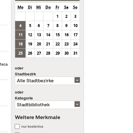
Mo
Di
Mi
Do
Fr
Sa
So
1
2
3
4
5
6
7
8
9
10
11
12
13
14
15
16
17
18
19
20
21
22
23
24
25
26
27
28
29
30
31
oteca
oder
Stadtbezirk
oder
Kategorie
Weitere Merkmale
nur kostenlos