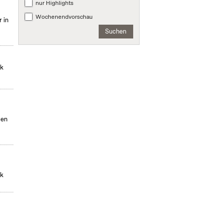
nur Highlights
Wochenendvorschau
 in
Suchen
ek
den
ek