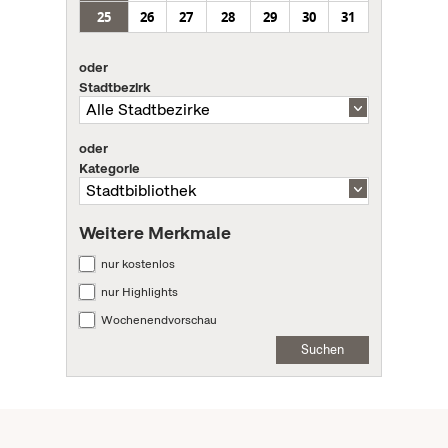
25
26
27
28
29
30
31
oder
Stadtbezirk
oder
Kategorie
Weitere Merkmale
nur kostenlos
nur Highlights
Wochenendvorschau
Suchen