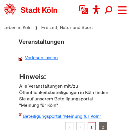
zum Inhalt springen
Leben in Köln
Freizeit, Natur und Sport
Veranstaltungen
Vorlesen lassen
Hinweis:
Alle Veranstaltungen mit/zu
Öffentlichkeitsbeteiligungen in Köln finden
Sie auf unserem Beteiligungsportal
"Meinung für Köln".
Beteiligungsportal "Meinung für Köln"
|<
<
1
2