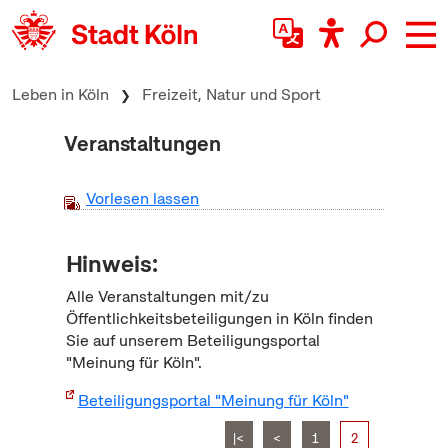
zum Inhalt springen
Leben in Köln
Freizeit, Natur und Sport
Veranstaltungen
Vorlesen lassen
Hinweis:
Alle Veranstaltungen mit/zu
Öffentlichkeitsbeteiligungen in Köln finden
Sie auf unserem Beteiligungsportal
"Meinung für Köln".
Beteiligungsportal "Meinung für Köln"
|<
<
1
2