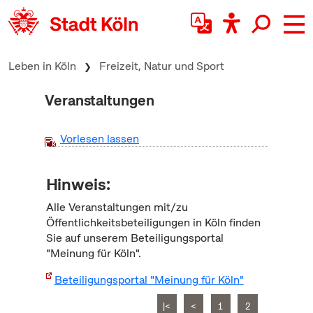
zum Inhalt springen
Leben in Köln
Freizeit, Natur und Sport
Veranstaltungen
Vorlesen lassen
Hinweis:
Alle Veranstaltungen mit/zu
Öffentlichkeitsbeteiligungen in Köln finden
Sie auf unserem Beteiligungsportal
"Meinung für Köln".
Beteiligungsportal "Meinung für Köln"
|<
<
1
2