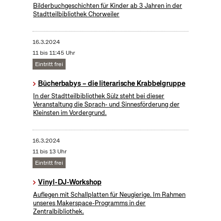
Bilderbuchgeschichten für Kinder ab 3 Jahren in der
Stadtteilbibliothek Chorweiler
16.3.2024
11 bis 11:45 Uhr
Eintritt frei
Bücherbabys – die literarische Krabbelgruppe
In der Stadtteilbibliothek Sülz steht bei dieser
Veranstaltung die Sprach- und Sinnesförderung der
Kleinsten im Vordergrund.
16.3.2024
11 bis 13 Uhr
Eintritt frei
Vinyl-DJ-Workshop
Auflegen mit Schallplatten für Neugierige. Im Rahmen
unseres Makerspace-Programms in der
Zentralbibliothek.