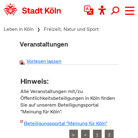
zum Inhalt springen
Leben in Köln
Freizeit, Natur und Sport
Veranstaltungen
Vorlesen lassen
Hinweis:
Alle Veranstaltungen mit/zu
Öffentlichkeitsbeteiligungen in Köln finden
Sie auf unserem Beteiligungsportal
"Meinung für Köln".
Beteiligungsportal "Meinung für Köln"
|<
<
1
2