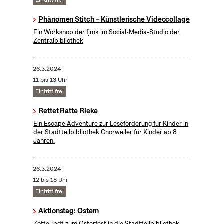
Eintritt frei
Phänomen Stitch – Künstlerische Videocollage
Ein Workshop der fjmk im Social-Media-Studio der
Zentralbibliothek
26.3.2024
11 bis 13 Uhr
Eintritt frei
Rettet Ratte Rieke
Ein Escape Adventure zur Leseförderung für Kinder in
der Stadtteilbibliothek Chorweiler für Kinder ab 8
Jahren.
26.3.2024
12 bis 18 Uhr
Eintritt frei
Aktionstag: Ostern
Zottel lädt zum Osterfest in die Stadtteilbibliothek