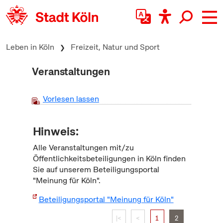
zum Inhalt springen
Leben in Köln
Freizeit, Natur und Sport
Veranstaltungen
Vorlesen lassen
Hinweis:
Alle Veranstaltungen mit/zu
Öffentlichkeitsbeteiligungen in Köln finden
Sie auf unserem Beteiligungsportal
"Meinung für Köln".
Beteiligungsportal "Meinung für Köln"
|<
<
1
2