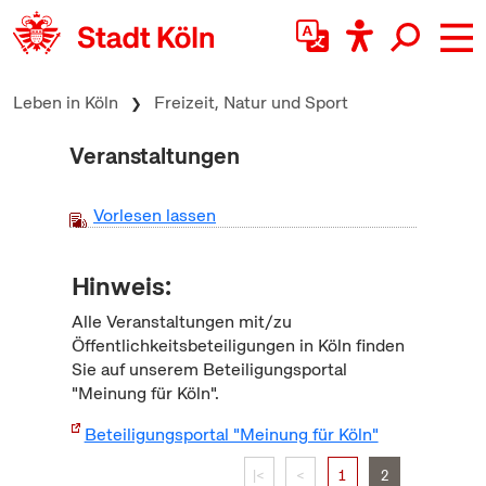
zum Inhalt springen
Leben in Köln
Freizeit, Natur und Sport
Veranstaltungen
Vorlesen lassen
Hinweis:
Alle Veranstaltungen mit/zu
Öffentlichkeitsbeteiligungen in Köln finden
Sie auf unserem Beteiligungsportal
"Meinung für Köln".
Beteiligungsportal "Meinung für Köln"
|<
<
1
2