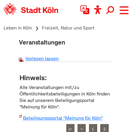
zum Inhalt springen
Leben in Köln
Freizeit, Natur und Sport
Veranstaltungen
Vorlesen lassen
Hinweis:
Alle Veranstaltungen mit/zu
Öffentlichkeitsbeteiligungen in Köln finden
Sie auf unserem Beteiligungsportal
"Meinung für Köln".
Beteiligungsportal "Meinung für Köln"
|<
<
1
2