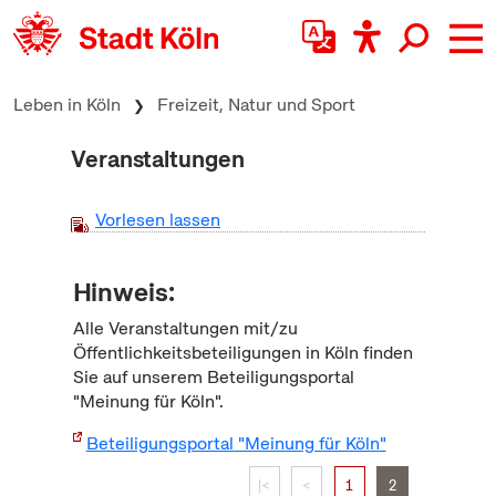
zum Inhalt springen
Leben in Köln
Freizeit, Natur und Sport
Veranstaltungen
Vorlesen lassen
Hinweis:
Alle Veranstaltungen mit/zu
Öffentlichkeitsbeteiligungen in Köln finden
Sie auf unserem Beteiligungsportal
"Meinung für Köln".
Beteiligungsportal "Meinung für Köln"
|<
<
1
2