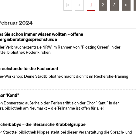
|<
<
1
2
3
>
 Februar 2024
s Sie schon immer wissen wollten – offene
ergieberatungssprechstunde
der Verbraucherzentrale NRW im Rahmen von "Floating Green" in der
tteilbibliothek Rodenkirchen.
rechstunde für die Facharbeit
ne-Workshop: Deine Stadtbibliothek macht dich fit im Recherche-Training
or "Kanti"
n Donnerstag außerhalb der Ferien trifft sich der Chor "Kanti" in der
ralbibliothek am Neumarkt – die Teilnahme ist offen für alle!
cherbabys – die literarische Krabbelgruppe
er Stadtteilbibliothek Nippes steht bei dieser Veranstaltung die Sprach- und