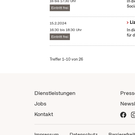
16 bis 17:30 Uhr
In d
Soci
Eintritt frei
Li
15.2.2024
16:30 bis 18:30 Uhr
In d
für 
Eintritt frei
Treffer 1–10 von 26
Dienstleistungen
Press
Jobs
Newsl
Kontakt
Impressum
Datenschutz
Barrierefrei