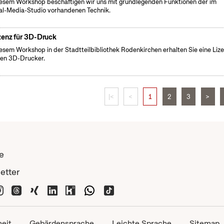
iesem Workshop beschäftigen wir uns mit grundlegenden Funktionen der im
al-Media-Studio vorhandenen Technik.
zenz für 3D-Druck
iesem Workshop in der Stadtteilbibliothek Rodenkirchen erhalten Sie eine Liz
den 3D-Drucker.
|<
<
1
2
3
>
e
etter
heit
Gebärdensprache
Leichte Sprache
Sitemap