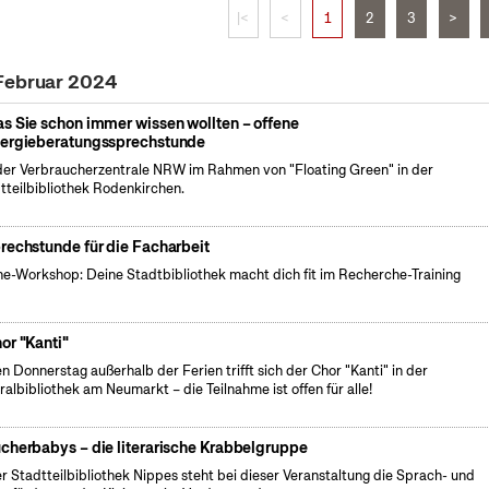
|<
<
1
2
3
>
 Februar 2024
s Sie schon immer wissen wollten – offene
ergieberatungssprechstunde
der Verbraucherzentrale NRW im Rahmen von "Floating Green" in der
tteilbibliothek Rodenkirchen.
rechstunde für die Facharbeit
ne-Workshop: Deine Stadtbibliothek macht dich fit im Recherche-Training
or "Kanti"
n Donnerstag außerhalb der Ferien trifft sich der Chor "Kanti" in der
ralbibliothek am Neumarkt – die Teilnahme ist offen für alle!
cherbabys – die literarische Krabbelgruppe
er Stadtteilbibliothek Nippes steht bei dieser Veranstaltung die Sprach- und