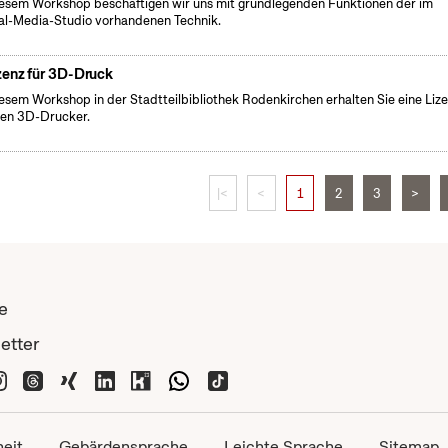
iesem Workshop beschäftigen wir uns mit grundlegenden Funktionen der im
al-Media-Studio vorhandenen Technik.
zenz für 3D-Druck
iesem Workshop in der Stadtteilbibliothek Rodenkirchen erhalten Sie eine Liz
den 3D-Drucker.
|<
<
1
2
3
>
e
etter
heit
Gebärdensprache
Leichte Sprache
Sitemap