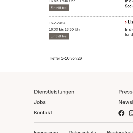
16 bis 17:30 Uhr
In d
Soci
Eintritt frei
Li
15.2.2024
16:30 bis 18:30 Uhr
In d
für 
Eintritt frei
Treffer 1–10 von 26
Dienstleistungen
Press
Jobs
Newsl
Kontakt
Impressum
Datenschutz
Barrierefrei