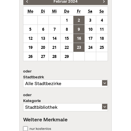
Februar 2024
Mo
Di
Mi
Do
Fr
Sa
So
1
2
3
4
5
6
7
8
9
10
11
12
13
14
15
16
17
18
19
20
21
22
23
24
25
26
27
28
29
oder
Stadtbezirk
oder
Kategorie
Weitere Merkmale
nur kostenlos