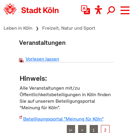
zum Inhalt springen
Leben in Köln
Freizeit, Natur und Sport
Veranstaltungen
Vorlesen lassen
Hinweis:
Alle Veranstaltungen mit/zu
Öffentlichkeitsbeteiligungen in Köln finden
Sie auf unserem Beteiligungsportal
"Meinung für Köln".
Beteiligungsportal "Meinung für Köln"
|<
<
1
2