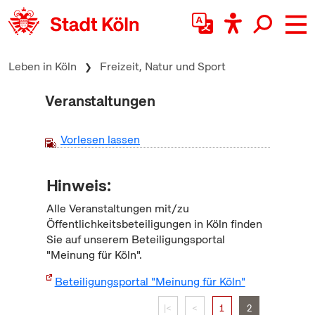
zum Inhalt springen
Leben in Köln
Freizeit, Natur und Sport
Veranstaltungen
Vorlesen lassen
Hinweis:
Alle Veranstaltungen mit/zu
Öffentlichkeitsbeteiligungen in Köln finden
Sie auf unserem Beteiligungsportal
"Meinung für Köln".
Beteiligungsportal "Meinung für Köln"
|<
<
1
2