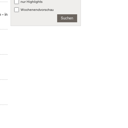
nur Highlights
Wochenendvorschau
 – in
Suchen