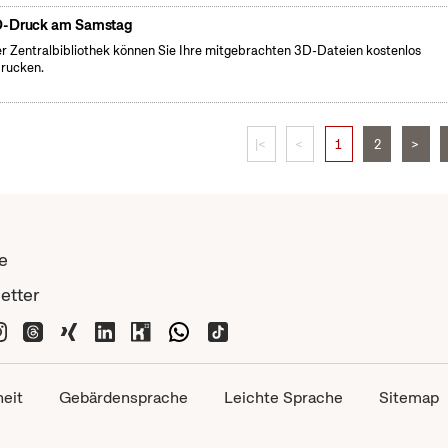
-Druck am Samstag
er Zentralbibliothek können Sie Ihre mitgebrachten 3D-Dateien kostenlos
rucken.
|<
<
1
2
>
e
etter
heit
Gebärdensprache
Leichte Sprache
Sitemap