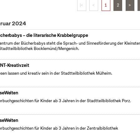
|<
<
1
2
>
bruar 2024
cherbabys – die literarische Krabbelgruppe
entrum der Bücherbabys steht die Sprach- und Sinnesförderung der Kleinsten
Stadtteilbibliothek Bocklemünd/Mengenich.
NT-Kreativzeit
esen lassen und kreativ sein in der Stadtteilbibliothek Mülheim.
seWelten
erbuchgeschichten für Kinder ab 3 Jahren in der Stadtteilbibliothek Porz.
seWelten
erbuchgeschichten für Kinder ab 3 Jahren in der Zentralbibliothek