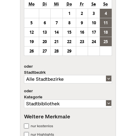
Mo
Di
Mi
Do
Fr
Sa
So
1
2
3
4
5
6
7
8
9
10
11
12
13
14
15
16
17
18
19
20
21
22
23
24
25
26
27
28
29
oder
Stadtbezirk
oder
Kategorie
Weitere Merkmale
nur kostenlos
nur Highlights