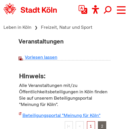
zum Inhalt springen
Leben in Köln
Freizeit, Natur und Sport
Veranstaltungen
Vorlesen lassen
Hinweis:
Alle Veranstaltungen mit/zu
Öffentlichkeitsbeteiligungen in Köln finden
Sie auf unserem Beteiligungsportal
"Meinung für Köln".
Beteiligungsportal "Meinung für Köln"
|<
<
1
2