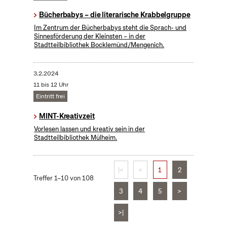
Bücherbabys – die literarische Krabbelgruppe
Im Zentrum der Bücherbabys steht die Sprach- und
Sinnesförderung der Kleinsten – in der
Stadtteilbibliothek Bocklemünd/Mengenich.
3.2.2024
11 bis 12 Uhr
Eintritt frei
MINT-Kreativzeit
Vorlesen lassen und kreativ sein in der
Stadtteilbibliothek Mülheim.
|<
<
1
2
Treffer 1–10 von 108
3
4
5
>
>|