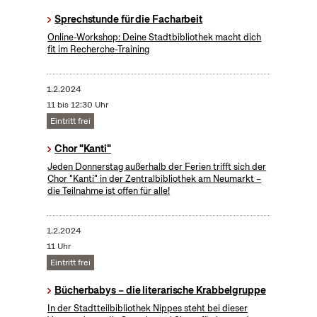
Sprechstunde für die Facharbeit
Online-Workshop: Deine Stadtbibliothek macht dich
fit im Recherche-Training
1.2.2024
11 bis 12:30 Uhr
Eintritt frei
Chor "Kanti"
Jeden Donnerstag außerhalb der Ferien trifft sich der
Chor "Kanti" in der Zentralbibliothek am Neumarkt –
die Teilnahme ist offen für alle!
1.2.2024
11 Uhr
Eintritt frei
Bücherbabys – die literarische Krabbelgruppe
In der Stadtteilbibliothek Nippes steht bei dieser