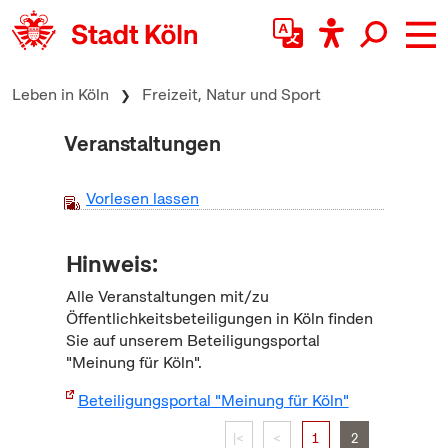
zum Inhalt springen
Leben in Köln
Freizeit, Natur und Sport
Veranstaltungen
Vorlesen lassen
Hinweis:
Alle Veranstaltungen mit/zu
Öffentlichkeitsbeteiligungen in Köln finden
Sie auf unserem Beteiligungsportal
"Meinung für Köln".
Beteiligungsportal "Meinung für Köln"
|<
<
1
2