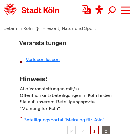
zum Inhalt springen
Leben in Köln
Freizeit, Natur und Sport
Veranstaltungen
Vorlesen lassen
Hinweis:
Alle Veranstaltungen mit/zu
Öffentlichkeitsbeteiligungen in Köln finden
Sie auf unserem Beteiligungsportal
"Meinung für Köln".
Beteiligungsportal "Meinung für Köln"
|<
<
1
2