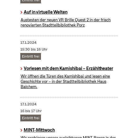
Eintritt frei
Auf in virtuelle Welten
Austesten der neuen VR Brille Quest 2 in der frisch
renovierten Stadtteilbibliothek Porz
17.1.2024
15:30 bis 16 Uhr
Eintritt frei
Vorlesen mit dem Kamishibai – Erzähltheater
Wir öffnen die Türen des Kamishibai und lesen eine
Geschichte vor – in der Stadtteilbibliothek Haus
Balchem.
17.1.2024
16 bis 17 Uhr
Eintritt frei
MINT-Mittwoch
Wir probieren unsere ausleihbaren MINT-Boxen in der