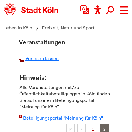
zum Inhalt springen
Leben in Köln
Freizeit, Natur und Sport
Veranstaltungen
Vorlesen lassen
Hinweis:
Alle Veranstaltungen mit/zu
Öffentlichkeitsbeteiligungen in Köln finden
Sie auf unserem Beteiligungsportal
"Meinung für Köln".
Beteiligungsportal "Meinung für Köln"
|<
<
1
2