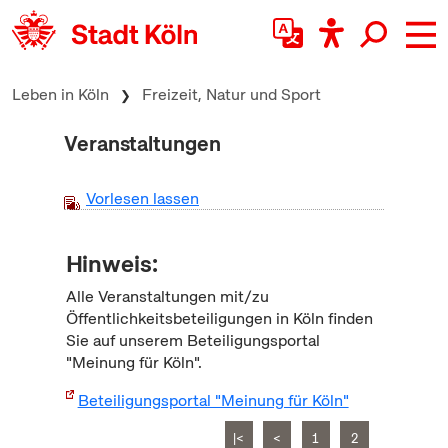
zum Inhalt springen
Leben in Köln
Freizeit, Natur und Sport
Veranstaltungen
Vorlesen lassen
Hinweis:
Alle Veranstaltungen mit/zu
Öffentlichkeitsbeteiligungen in Köln finden
Sie auf unserem Beteiligungsportal
"Meinung für Köln".
Beteiligungsportal "Meinung für Köln"
|<
<
1
2