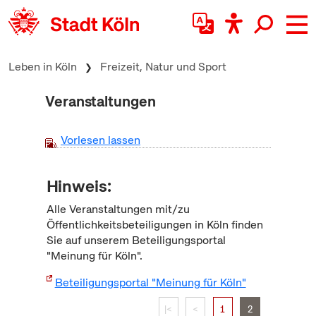
zum Inhalt springen
Leben in Köln
Freizeit, Natur und Sport
Veranstaltungen
Vorlesen lassen
Hinweis:
Alle Veranstaltungen mit/zu
Öffentlichkeitsbeteiligungen in Köln finden
Sie auf unserem Beteiligungsportal
"Meinung für Köln".
Beteiligungsportal "Meinung für Köln"
|<
<
1
2