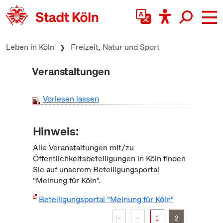
zum Inhalt springen
Leben in Köln
Freizeit, Natur und Sport
Veranstaltungen
Vorlesen lassen
Hinweis:
Alle Veranstaltungen mit/zu
Öffentlichkeitsbeteiligungen in Köln finden
Sie auf unserem Beteiligungsportal
"Meinung für Köln".
Beteiligungsportal "Meinung für Köln"
|<
<
1
2