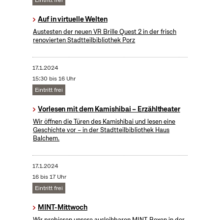
Eintritt frei
Auf in virtuelle Welten
Austesten der neuen VR Brille Quest 2 in der frisch
renovierten Stadtteilbibliothek Porz
17.1.2024
15:30 bis 16 Uhr
Eintritt frei
Vorlesen mit dem Kamishibai – Erzähltheater
Wir öffnen die Türen des Kamishibai und lesen eine
Geschichte vor – in der Stadtteilbibliothek Haus
Balchem.
17.1.2024
16 bis 17 Uhr
Eintritt frei
MINT-Mittwoch
Wir probieren unsere ausleihbaren MINT-Boxen in der