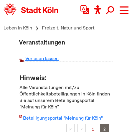
zum Inhalt springen
Leben in Köln
Freizeit, Natur und Sport
Veranstaltungen
Vorlesen lassen
Hinweis:
Alle Veranstaltungen mit/zu
Öffentlichkeitsbeteiligungen in Köln finden
Sie auf unserem Beteiligungsportal
"Meinung für Köln".
Beteiligungsportal "Meinung für Köln"
|<
<
1
2