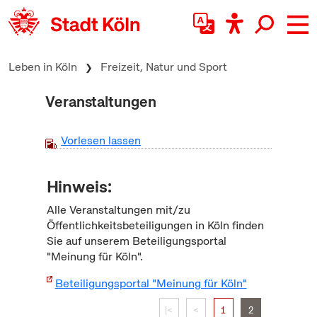
zum Inhalt springen
Leben in Köln
Freizeit, Natur und Sport
Veranstaltungen
Vorlesen lassen
Hinweis:
Alle Veranstaltungen mit/zu
Öffentlichkeitsbeteiligungen in Köln finden
Sie auf unserem Beteiligungsportal
"Meinung für Köln".
Beteiligungsportal "Meinung für Köln"
|<
<
1
2