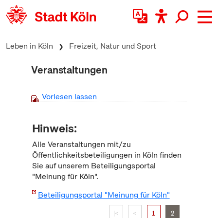
zum Inhalt springen
Leben in Köln
Freizeit, Natur und Sport
Veranstaltungen
Vorlesen lassen
Hinweis:
Alle Veranstaltungen mit/zu
Öffentlichkeitsbeteiligungen in Köln finden
Sie auf unserem Beteiligungsportal
"Meinung für Köln".
Beteiligungsportal "Meinung für Köln"
|<
<
1
2