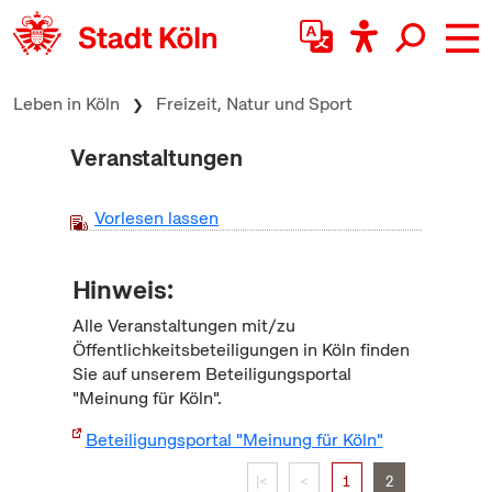
zum Inhalt springen
Leben in Köln
Freizeit, Natur und Sport
Veranstaltungen
Vorlesen lassen
Hinweis:
Alle Veranstaltungen mit/zu
Öffentlichkeitsbeteiligungen in Köln finden
Sie auf unserem Beteiligungsportal
"Meinung für Köln".
Beteiligungsportal "Meinung für Köln"
|<
<
1
2