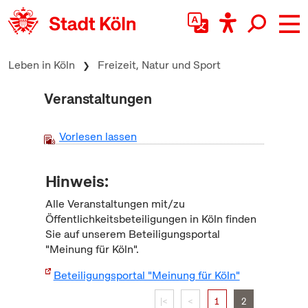
zum Inhalt springen
Leben in Köln
Freizeit, Natur und Sport
Veranstaltungen
Vorlesen lassen
Hinweis:
Alle Veranstaltungen mit/zu
Öffentlichkeitsbeteiligungen in Köln finden
Sie auf unserem Beteiligungsportal
"Meinung für Köln".
Beteiligungsportal "Meinung für Köln"
|<
<
1
2